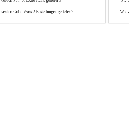
werden Path of Exile Items geliefert?
Wie w
werden Guild Wars 2 Bestellungen geliefert?
Wie w