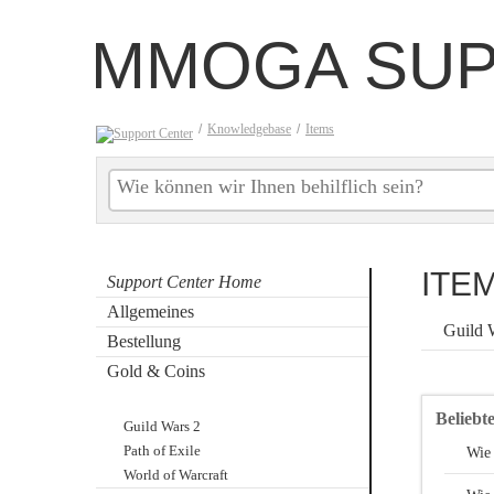
MMOGA SUP
/
Knowledgebase
/
Items
ITE
Support Center Home
Allgemeines
Guild 
Bestellung
Gold & Coins
Items
Beliebte
Guild Wars 2
Path of Exile
Wie 
World of Warcraft